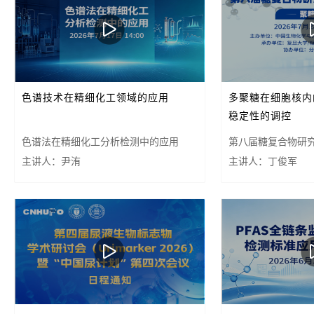
色谱技术在精细化工领域的应用
多聚糖在细胞核内
稳定性的调控
色谱法在精细化工分析检测中的应用
第八届糖复合物研
主讲人：尹洧
——聚糖力量
主讲人：丁俊军