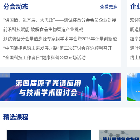
分会动态
企
查看更多
“讲国情、进基层、大思政”——测试装备分会会员企业对接
欢迎
前沿科技赋能 破解食品生物智造产业挑战
肠道
清华大学师生暑期思政社会实践活动
测试装备分会量值溯源专家组学术年会暨2026年计量创新融
趣享
“中国液相色谱未来发展之路”第二次研讨会在沪顺利召开
源叶
合产业需求学术交流会在京成功举办
圆满
“全国科技工作者日”健康科普公益专场活动
线上
响（6
广告
广告
精选课程