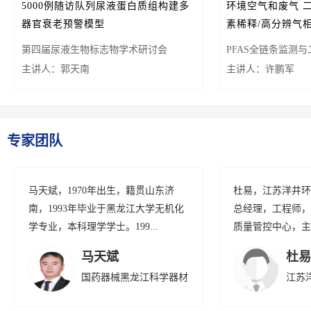
5000例随访队列尿液蛋白质组构建多
环境空气和废气 
器官衰老预警模型
素稀释/高分辨气
（HJ 77.2-202
第四届尿液生物标志物学术研讨会
PFAS全链条监测
（Urimarker 2026）暨“中国尿计划”第四
主讲人：郭天南
用技术交流会
主讲人：许鹏军
次会议
专家团队
马天斌，1970年出生，籍贯山东济
杜易，江苏洋井环
南，1993年毕业于黑龙江大学无机化
总经理，工程师，
学专业，本科理学学士。199...
质量管控中心，主要
马天斌
杜易
国药器械黑龙江科学器材
江苏
有限公司
司